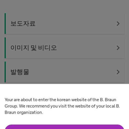
navigate_next
보도자료
navigate_next
이미지 및 비디오
navigate_next
발행물
Your are about to enter the korean website of the B. Braun
미디어 문의
Group. We recommend you visit the website of your local B.
Braun organization.
B. Braun Korea에 대해 보도자료나 추가 정보가