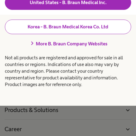
United States - B. Braun Medical Inc.
필요하신 언론인은 언제든지 당사에 문의하십시
오.
Korea - B. Braun Medical Korea Co. Ltd
비브라운코리아(주) 기업홍보팀
chevron_right
More B. Braun Company Websites
이메일:
bbraun.korea@bbraun.com
Not all products are registered and approved for sale in all
countries or regions. Indications of use also may vary by
country and region. Please contact your country
representative for product availability and information.
Product images are for reference only.
Products & Solutions
expand_more
Career
expand_more