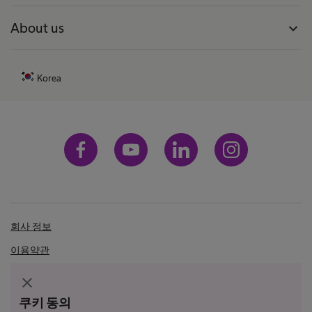
About us
expand_more
Korea
회사 정보
이용약관
개인정보 처리방침
close
일반약관
쿠키 동의